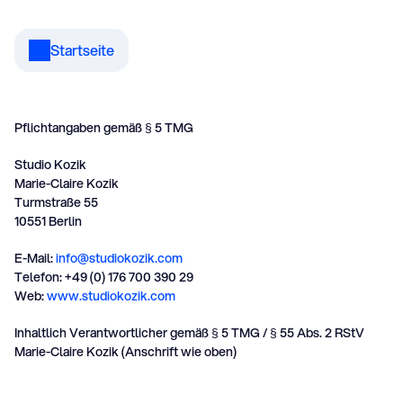
Startseite
I
m
p
r
e
s
s
u
m
Pflichtangaben gemäß § 5 TMG
Studio Kozik
Marie-Claire Kozik
Turmstraße 55
10551 Berlin
E-Mail: 
info@studiokozik.com
Telefon: +49 (0) 176 700 390 29
Web: 
www.studiokozik.com
Inhaltlich Verantwortlicher gemäß § 5 TMG / § 55 Abs. 2 RStV
Marie-Claire Kozik (Anschrift wie oben)